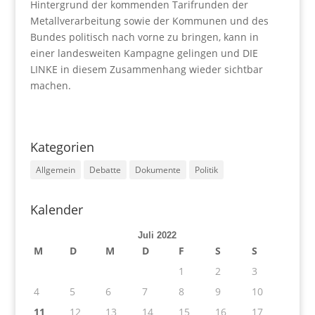
Hintergrund der kommenden Tarifrunden der
Metallverarbeitung sowie der Kommunen und des
Bundes politisch nach vorne zu bringen, kann in
einer landesweiten Kampagne gelingen und DIE
LINKE in diesem Zusammenhang wieder sichtbar
machen.
Kategorien
Allgemein
Debatte
Dokumente
Politik
Kalender
Juli 2022
M
D
M
D
F
S
S
1
2
3
4
5
6
7
8
9
10
11
12
13
14
15
16
17