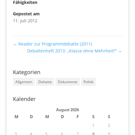
Fähigkeiten
Gepostet am
11. Juli 2012
←
Reader zur Programmdebatte (2011)
Debattenheft 2013: „Klasse ohne Mehrheit?“
→
Kategorien
Allgemein
Debatte
Dokumente
Politik
Kalender
August 2026
M
D
M
D
F
S
S
1
2
3
4
5
6
7
8
9