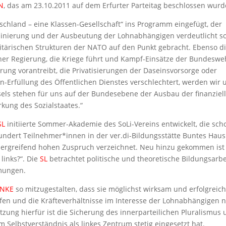
N
, das am 23.10.2011 auf dem Erfurter Parteitag beschlossen wurd
schland – eine Klassen-Gesellschaft“ ins Programm eingefügt, der
nierung und der Ausbeutung der Lohnabhängigen verdeutlicht s
itärischen Strukturen der NATO auf den Punkt gebracht. Ebenso d
iner Regierung, die Kriege führt und Kampf-Einsätze der Bundeswe
erung vorantreibt, die Privatisierungen der Daseinsvorsorge oder
en-Erfüllung des Öffentlichen Dienstes verschlechtert, werden wir 
hsels stehen für uns auf der Bundesebene der Ausbau der finanziel
kung des Sozialstaates.“
SL
initiierte Sommer-Akademie des SoLi-Vereins entwickelt, die sch
nhundert Teilnehmer*innen in der ver.di-Bildungsstätte Buntes Haus
bergreifend hohen Zuspruch verzeichnet. Neu hinzu gekommen ist
links?“. Die
SL
betrachtet politische und theoretische Bildungsarbei
ömungen.
INKE
so mitzugestalten, dass sie möglichst wirksam und erfolgreich
eifen und die Kräfteverhältnisse im Interesse der Lohnabhängigen 
tzung hierfür ist die Sicherung des innerparteilichen Pluralismus
m Selbstverständnis als linkes Zentrum stetig eingesetzt hat.