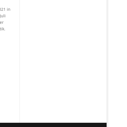
021 in
uli
er
ik.