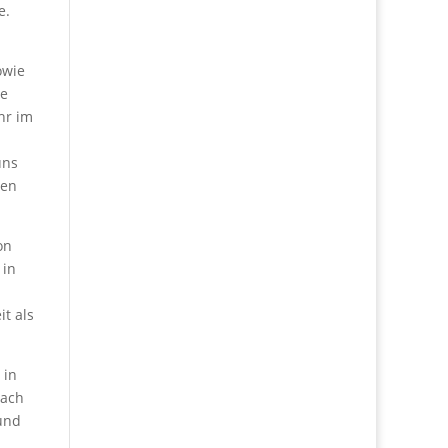
e.
owie
ie
hr im
uns
len
on
 in
t als
 in
nach
 und