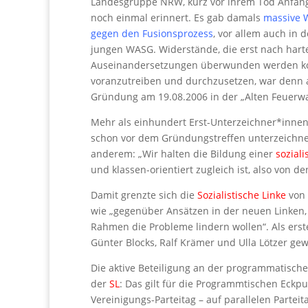
Landesgruppe NRW, kurz vor ihrem Tod Anfan
noch einmal erinnert. Es gab damals
massive 
gegen den Fusionsprozess
, vor allem auch in 
jungen WASG. Widerstände, die erst nach hart
Auseinandersetzungen überwunden werden ko
voranzutreiben und durchzusetzen, war denn 
Gründung am 19.08.2006 in der „Alten Feuerwa
Mehr als einhundert Erst-Unterzeichner*innen
schon vor dem Gründungstreffen unterzeichne
anderem: „Wir halten die Bildung einer
soziali
und klassen-orientiert zugleich ist, also von
Damit grenzte sich die
Sozialistische Linke
von 
wie „gegenüber Ansätzen in der neuen Linken, d
Rahmen die Probleme lindern wollen“. Als er
Günter Blocks, Ralf Krämer und Ulla Lötzer gew
Die aktive Beteiligung an der programmatisc
der
SL
: Das gilt für die Programmtischen Eckpu
Vereinigungs-Parteitag – auf parallelen Part