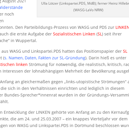
g August 2021
Ulla Lötzer (Linkspartei.PDS, MdB); ferner Heinz Hille
Widerstände
(WASG-LaVo NRW)
der noch
en
nnten. Den Parteibildungs-Prozess von WASG und PDS zur
LINKE
auch die erste Aufgabe der
Sozialistischen Linken
(
SL
) seit ihrer
che“ in Wuppertal.
 aus WASG und Linkspartei.PDS hatten das Positionspapier der
SL
t (
s. Namen, Daten, Fakten zur SL-Gründung
). Darin hieß es unter
stischen linken
Strömung für notwendig, die realistisch, kritisch, ra
 den Interessen der lohnabhängigen Mehrheit der Bevölkerung ausgeh
Anfang an gleichermaßen gegen „links-utopistische Strömungen“ 
ie sich in den Verhältnissen einrichten und lediglich in diesem
ster Bundes-Sprecher*innenrat wurden in der Gründungs-Versamm
ählt.
hen Entwicklung der LINKEN gehörte von Anfang an zu den Kernauf
nkte, die am 24. und 25.03.2007 – ein knappes Vierteljahr vor dem
eitagen von WASG und Linkspartei.PDS in Dortmund beschlossen wur