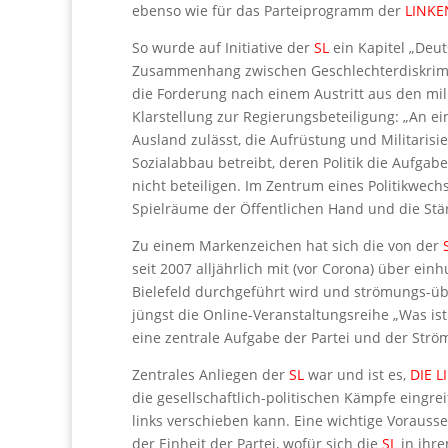
ebenso wie für das Parteiprogramm der
LINKE
So wurde auf Initiative der
SL
ein Kapitel „Deut
Zusammenhang zwischen Geschlechterdiskrimi
die Forderung nach einem Austritt aus den mil
Klarstellung zur Regierungsbeteiligung: „An e
Ausland zulässt, die Aufrüstung und Militarisi
Sozialabbau betreibt, deren Politik die Aufgab
nicht beteiligen. Im Zentrum eines Politikwec
Spielräume der Öffentlichen Hand und die Stär
Zu einem Markenzeichen hat sich die von der
seit 2007 alljährlich mit (vor Corona) über ei
Bielefeld durchgeführt wird und strömungs-ü
jüngst die Online-Veranstaltungsreihe „Was ist 
eine zentrale Aufgabe der Partei und der Str
Zentrales Anliegen der
SL
war und ist es,
DIE L
die gesellschaftlich-politischen Kämpfe eingr
links verschieben kann. Eine wichtige Vorausse
der Einheit der Partei, wofür sich die
SL
in ihre