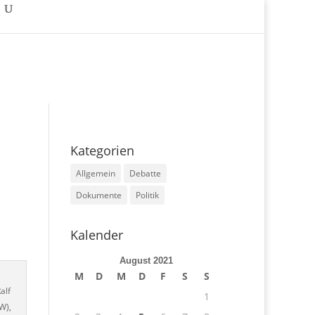
Kategorien
Allgemein
Debatte
Dokumente
Politik
Kalender
August 2021
M
D
M
D
F
S
S
alf
1
W),