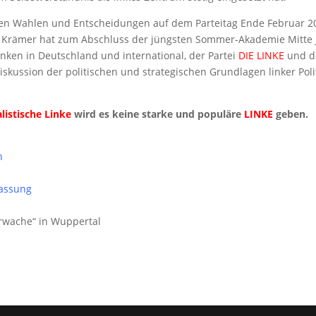
t den Wahlen und Entscheidungen auf dem Parteitag Ende Februar 2
f Krämer hat zum Abschluss der jüngsten Sommer-Akademie Mitte J
inken in Deutschland und international, der Partei
DIE LINKE
und d
iskussion der politischen und strategischen Grundlagen linker Polit
alistische Linke
wird es keine starke und populäre
LINKE
geben.
n
assung
erwache“ in Wuppertal