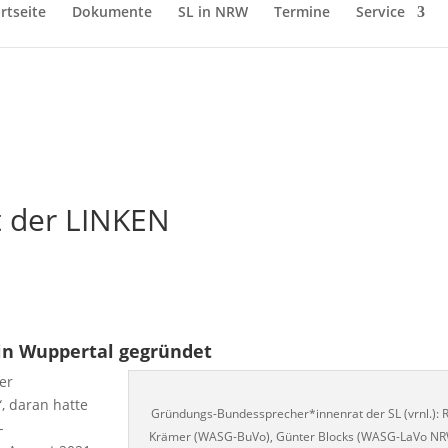
rtseite
Dokumente
SL in NRW
Termine
Service
it der LINKEN
in Wuppertal gegründet
er
, daran hatte
Gründungs-Bundessprecher*innenrat der SL (vrnl.): R
-
Krämer (WASG-BuVo), Günter Blocks (WASG-LaVo NR