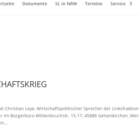
rtseite
Dokumente
SL in NRW
Termine
Service
CHAFTSKRIEG
ristian Leye, Wirtschaftspolitischer Sprecher der Linksfraktion
r im Bürgerbüro Wildenbruchstr. 15-17, 45888 Gelsenkirchen, Wer
n...