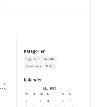
Kategorien
Allgemein
Debatte
Dokumente
Politik
Kalender
 im
ner-
Mai 2023
M
D
M
D
F
S
S
1
2
3
4
5
6
7