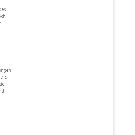
des
och
r
dungen
 Die
gie
und
e