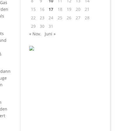
8
9
10
11
12
13
14
 Gas
erden
15
16
17
18
19
20
21
ls
22
23
24
25
26
27
28
29
30
31
ts
« Nov.
Juni »
 und
).
r dann
Zuge
en
n
 den
ert