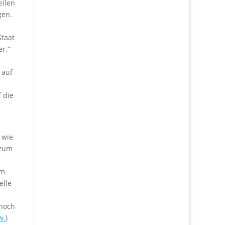
eilen
gen.
Staat
r.“
 auf
 die
 wie
 zum
im
elle
 noch
w.
)