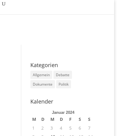
Kategorien
Allgemein
Debatte
Dokumente
Politik
Kalender
Januar 2024
M
D
M
D
F
S
S
1
2
3
4
5
6
7