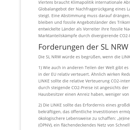
Viertens
braucht Klimapolitik internationale A
Globalangebot der Nachfragerückgang eines La
steigt. Eine Abstimmung muss darauf drängen, d
bleiben und fossile Angebotsländer des Triko
entwickelte Länder als Vorreiter ihre fossile
Marktanteilskämpfe durch divergierende CO2
Forderungen der SL NRW
Die SL NRW würde es begrüßen, wenn die LINK
1) Wie auch in anderen Teilen der Welt gibt 
in der EU relativ verteuert. Ähnlich wirken R
LINKE sollte die relative Verteuerung CO2-int
durch steigende CO2-Preise ist angesichts der 
Hausbesitzer einen Anreiz haben, weniger von
2) Die LINKE sollte das Erfordernis eines gr
bekräftigen, das öffentliche Investitionen ermö
ökologischere Lebensweise zu schaffen: „(e)i
(ÖPNV), ein flächendeckendes Netz von Schnell