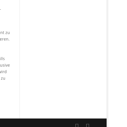
-
ent zu
eren.
lls
lusive
wird
 zu