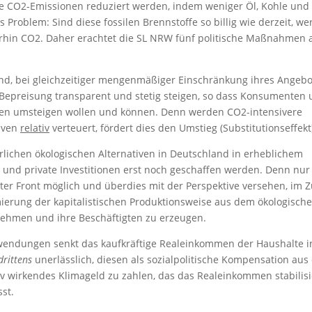
 CO2-Emissionen reduziert werden, indem weniger Öl, Kohle und
 Problem: Sind diese fossilen Brennstoffe so billig wie derzeit, w
erhin CO2. Daher erachtet die SL NRW fünf politische Maßnahmen a
nd, bei gleichzeitiger mengenmäßiger Einschränkung ihres Angebo
2-Bepreisung transparent und stetig steigen, so dass Konsumenten
en umsteigen wollen und können. Denn werden CO2-intensivere
iven
relativ
verteuert, fördert dies den Umstieg (Substitutionseffekt
lichen ökologischen Alternativen in Deutschland in erheblichem
und private Investitionen erst noch geschaffen werden. Denn nu
iter Front möglich und überdies mit der Perspektive versehen, im 
mierung der kapitalistischen Produktionsweise aus dem ökologisch
hmen und ihre Beschäftigten zu erzeugen.
rwendungen senkt das kaufkräftige Realeinkommen der Haushalte i
drittens
unerlässlich, diesen als sozialpolitische Kompensation aus
wirkendes Klimageld zu zahlen, das das Realeinkommen stabilisi
st.