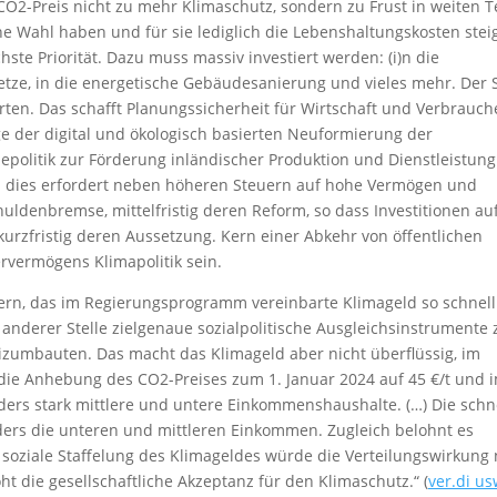
CO2-Preis nicht zu mehr Klimaschutz, sondern zu Frust in weiten T
ne Wahl haben und für sie lediglich die Lebenshaltungskosten stei
chste Priorität. Dazu muss massiv investiert werden: (i)n die
etze, in die energetische Gebäudesanierung und vieles mehr. Der 
arten. Das schafft Planungssicherheit für Wirtschaft und Verbrauche
 der digital und ökologisch basierten Neuformierung der
iepolitik zur Förderung inländischer Produktion und Dienstleistung
l dies erfordert neben höheren Steuern auf hohe Vermögen und
uldenbremse, mittelfristig deren Reform, so dass Investitionen auf
rzfristig deren Aussetzung. Kern einer Abkehr von öffentlichen
vermögens Klimapolitik sein.
dern, das im Regierungsprogramm vereinbarte Klimageld so schnell
nderer Stelle zielgenaue sozialpolitische Ausgleichsinstrumente
izumbauten. Das macht das Klimageld aber nicht überflüssig, im
 die Anhebung des CO2-Preises zum 1. Januar 2024 auf 45 €/t und 
ders stark mittlere und untere Einkommenshaushalte. (…) Die schn
ders die unteren und mittleren Einkommen. Zugleich belohnt es
 soziale Staffelung des Klimageldes würde die Verteilungswirkung
ht die gesellschaftliche Akzeptanz für den Klimaschutz.“ (
ver.di us