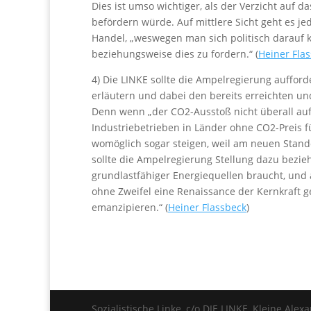
Dies ist umso wichtiger, als der Verzicht au
befördern würde. Auf mittlere Sicht geht es 
Handel, „weswegen man sich politisch darauf ka
beziehungsweise dies zu fordern.“ (
Heiner Fla
4) Die LINKE sollte die Ampelregierung aufford
erläutern und dabei den bereits erreichten un
Denn wenn „der CO2-Ausstoß nicht überall auf 
Industriebetrieben in Länder ohne CO2-Preis 
womöglich sogar steigen, weil am neuen Stand
sollte die Ampelregierung Stellung dazu bezieh
grundlastfähiger Energiequellen braucht, und a
ohne Zweifel eine Renaissance der Kernkraft g
emanzipieren.“ (
Heiner Flassbeck
)
Sozialistische Linke, c/o DIE LINKE, Kleine Alex