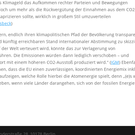
f das Klimageld das Aufkommen rechter Parteien und Bewegungen
jedoch um mehr als die Rückvergütung der Einnahmen aus dem CO2
prizieren sollte, wirklich in großem Stil umzuverteilen
ssbeck
)
ern, endlich ihren klimapolitischen Pfad der Bevölkerung transpar
d künftig erreichbaren Stand internationaler Abstimmung zu skizzi
der Welt verteuert wird, könnte das zur Verlagerung von
führen. Die Emissionen würden dann lediglich verschoben – und
ort mit einem höheren CO2-Ausstoß produziert wird.“ (
IGM
) Ebenfa
en, dass die EU einen zuverlässigen, koordinierten Energiemix ink
ufzeigen, welche Rolle hierbei die Atomenergie spielt, denn „(e)s 
eben, wenn viele Länder darangehen, sich von der fossilen Energie
anderstraße 28, 10178 Berlin