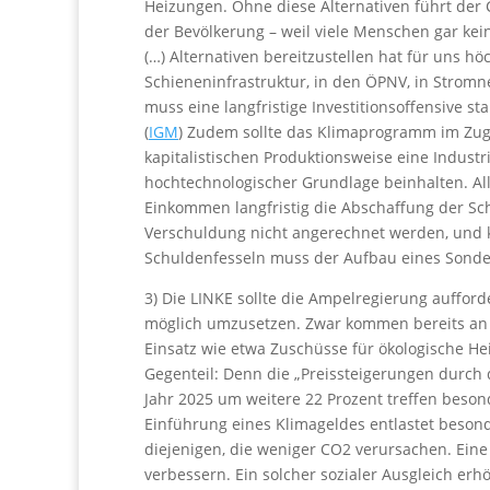
Heizungen. Ohne diese Alternativen führt der 
der Bevölkerung – weil viele Menschen gar kei
(…) Alternativen bereitzustellen hat für uns hö
Schieneninfrastruktur, in den ÖPNV, in Stromn
muss eine langfristige Investitionsoffensive st
(
IGM
) Zudem sollte das Klimaprogramm im Zuge
kapitalistischen Produktionsweise eine Industr
hochtechnologischer Grundlage beinhalten. Al
Einkommen langfristig die Abschaffung der Sch
Verschuldung nicht angerechnet werden, und ku
Schuldenfesseln muss der Aufbau eines Sonder
3) Die LINKE sollte die Ampelregierung auffor
möglich umzusetzen. Zwar kommen bereits an a
Einsatz wie etwa Zuschüsse für ökologische He
Gegenteil: Denn die „Preissteigerungen durch
Jahr 2025 um weitere 22 Prozent treffen beson
Einführung eines Klimageldes entlastet beson
diejenigen, die weniger CO2 verursachen. Eine
verbessern. Ein solcher sozialer Ausgleich erhö