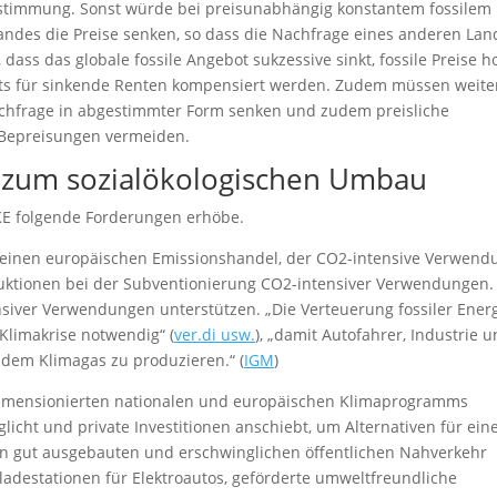
bstimmung. Sonst würde bei preisunabhängig konstantem fossilem
ndes die Preise senken, so dass die Nachfrage eines anderen Lan
ass das globale fossile Angebot sukzessive sinkt, fossile Preise h
nts für sinkende Renten kompensiert werden. Zudem müssen weite
 Nachfrage in abgestimmter Form senken und zudem preisliche
-Bepreisungen vermeiden.
 zum sozialökologischen Umbau
E folgende Forderungen erhöbe.
es einen europäischen Emissionshandel, der CO2-intensive Verwen
eduktionen bei der Subventionierung CO2-intensiver Verwendungen.
ensiver Verwendungen unterstützen. „Die Verteuerung fossiler Ener
Klimakrise notwendig“ (
ver.di usw.
), „damit Autofahrer, Industrie 
 dem Klimagas zu produzieren.“ (
IGM
)
oßdimensionierten nationalen und europäischen Klimaprogramms
glicht und private Investitionen anschiebt, um Alternativen für ein
nen gut ausgebauten und erschwinglichen öffentlichen Nahverkehr
ladestationen für Elektroautos, geförderte umweltfreundliche