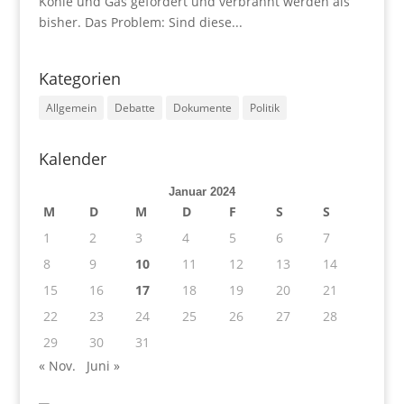
Kohle und Gas gefördert und verbrannt werden als
bisher. Das Problem: Sind diese...
Kategorien
Allgemein
Debatte
Dokumente
Politik
Kalender
Januar 2024
M
D
M
D
F
S
S
1
2
3
4
5
6
7
8
9
10
11
12
13
14
15
16
17
18
19
20
21
22
23
24
25
26
27
28
29
30
31
« Nov.
Juni »