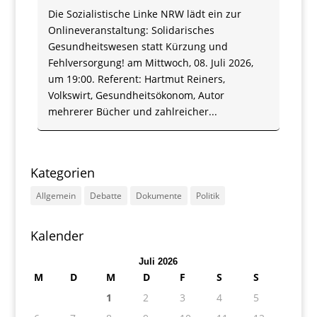
Die Sozialistische Linke NRW lädt ein zur
Onlineveranstaltung: Solidarisches
Gesundheitswesen statt Kürzung und
Fehlversorgung! am Mittwoch, 08. Juli 2026,
um 19:00. Referent: Hartmut Reiners,
Volkswirt, Gesundheitsökonom, Autor
mehrerer Bücher und zahlreicher...
Kategorien
Allgemein
Debatte
Dokumente
Politik
Kalender
Juli 2026
M
D
M
D
F
S
S
1
2
3
4
5