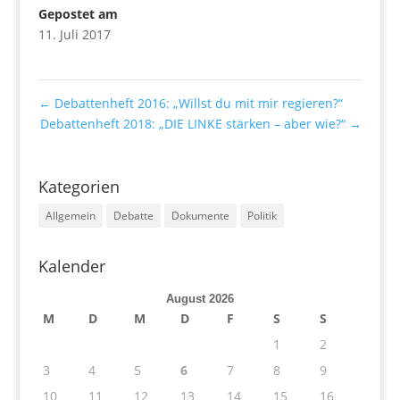
Gepostet am
11. Juli 2017
←
Debattenheft 2016: „Willst du mit mir regieren?“
Debattenheft 2018: „DIE LINKE stärken – aber wie?“
→
Kategorien
Allgemein
Debatte
Dokumente
Politik
Kalender
August 2026
M
D
M
D
F
S
S
1
2
3
4
5
6
7
8
9
10
11
12
13
14
15
16